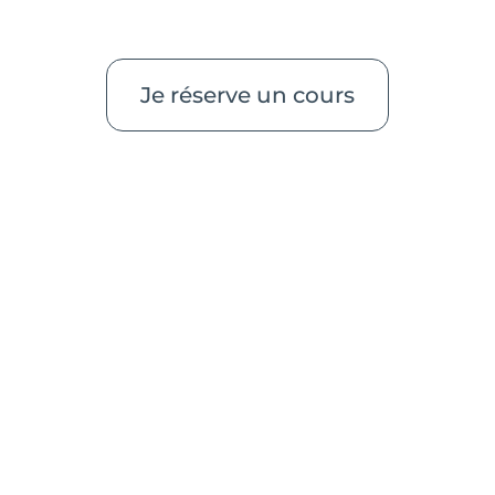
des besoins de chacun, de l’énergie du
groupe ou encore de la saison de l’année.
Je réserve un cours