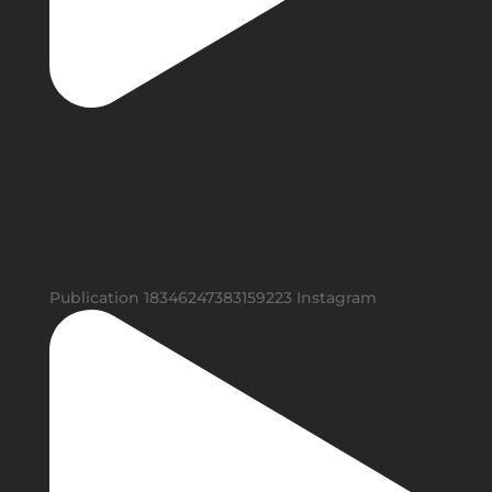
Publication 18346247383159223 Instagram