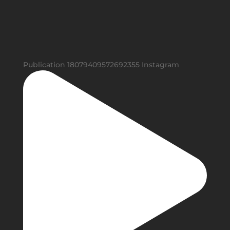
Publication 18079409572692355 Instagram