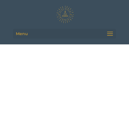
Menu
COURS DE YOGA
ADULTES TOUS
NIVEAUX
Découvrez le charme
d’une yourte pour
pratiquer le yoga à
Saint-Barthelemy-Lestra