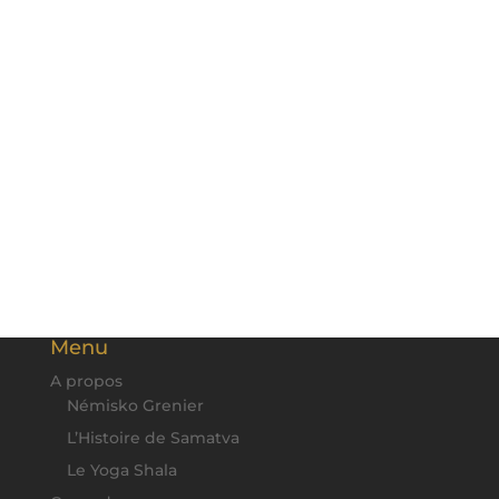
Email @
Téléphone
Message
Envoi
Menu
A propos
Némisko Grenier
L’Histoire de Samatva
Le Yoga Shala